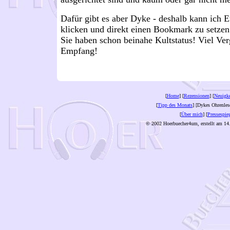
Dafür gibt es aber Dyke - deshalb kann ich
klicken und direkt einen Bookmark zu setzen
Sie haben schon beinahe Kultstatus! Viel Ve
Empfang!
[
Home
] [
Rezensionen
] [
Neuigke
[
Tipp des Monats
] [Dykes Ohrenles
[
Über mich
] [
Pressespie
© 2002 Hoerbuecher4um, erstellt am 14